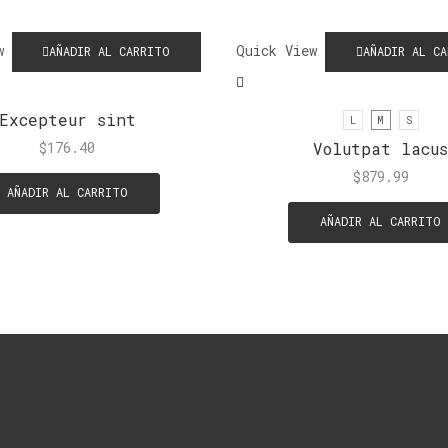
w
Quick View
AÑADIR AL CARRITO
AÑADIR AL C
Excepteur sint
L
M
S
Volutpat lacu
$
176.40
$
879.99
AÑADIR AL CARRITO
AÑADIR AL CARRITO