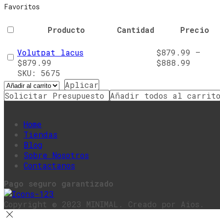
Favoritos
Producto
Cantidad
Precio
Volutpat lacus
$
879.99
–
$
879.99
$
888.99
SKU:
5675
Aplicar
Solicitar Presupuesto
Añadir todos al carrit
Home
Tiendas
Blog
Sobre Nosotros
Contactanos
Pago seguro garantizado
Copyright © 2023 MINIMAL. Creado por Aios.