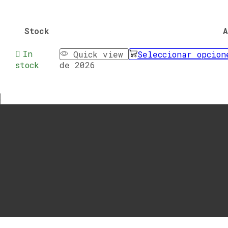
Stock
A
In
Quick view
Seleccionar opcion
stock
de 2026
o